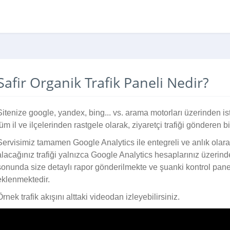
Safir Organik Trafik Paneli Nedir?
Sitenize google, yandex, bing... vs. arama motorları üzerinden is
tüm il ve ilçelerinden rastgele olarak, ziyaretçi trafiği gönderen bi
Servisimiz tamamen Google Analytics ile entegreli ve anlık olar
alacağınız trafiği yalnızca Google Analytics hesaplarınız üzerinde
sonunda size detaylı rapor gönderilmekte ve şuanki kontrol pane
eklenmektedir.
Örnek trafik akışını alttaki videodan izleyebilirsiniz.